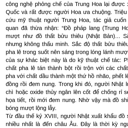
công nghệ phỏng chế của Trung Hoa lại được x
Quốc và rất được người Hoa ưa chuộng. Triệu
cứu mỹ thuật người Trung Hoa, tác giả cuốn
quan đã thừa nhận: “Đồ pháp lang (Trung Ho
mượt như đồ thất bửu thiêu (Nhật Bản)... S
nhưng không thấu minh. Sắc độ thất bửu thiê
pha lê trong suốt nên sáng trong lóng lánh mượ
của sự khác biệt này là do kỹ thuật chế tác:
chất pha lê tán thành bột rồi trộn với các ch
pha với chất dầu thành một thứ hồ nhão, phết l
đồng rồi đem nung. Trong khi đó, người Nhật l
chì hoặc oxide thủy ngân lên cốt để chống rỉ 
họa tiết, rồi mới đem nung. Nhờ vậy mà đồ sh
bóng mượt lộng lẫy.
Từ đầu thế kỷ XVIII, người Nhật xuất khẩu đồ s
nhiều nhất là đến châu Âu. Đây là thời kỳ ng