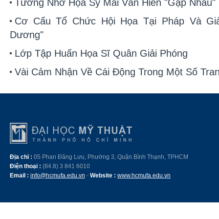
Tưởng Nhớ Họa Sỹ Mai Văn Hiến "Gặp Nhau"
Cơ Cấu Tổ Chức Hội Họa Tại Pháp Và Giả
Dương"
Lớp Tập Huấn Họa Sĩ Quân Giải Phóng
Vài Cảm Nhận Về Cái Động Trong Một Số Tran
Địa chỉ :
05 Phan Đăng Lưu, Phường 3, Quận Bình Thạnh, TPHCM
Điện thoại :
(84.8) 3 841 6010
Email :
info@hcmufa.edu.vn
-
Website :
www.hcmufa.edu.vn