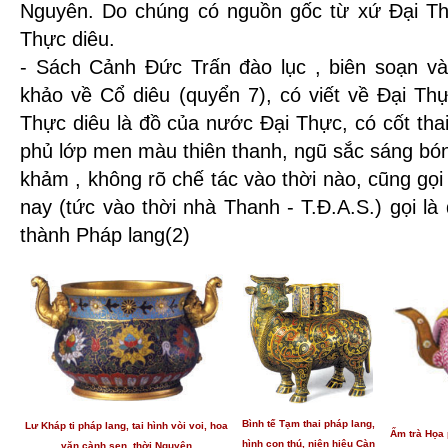
Nguyên. Do chúng có nguồn gốc từ xứ Đại Thự
Thực diêu.
- Sách Cảnh Đức Trấn đào lục , biên soạn vào
khảo về Cổ diêu (quyển 7), có viết về Đại Thự
Thực diêu là đồ của nước Đại Thực, có cốt tha
phủ lớp men màu thiên thanh, ngũ sắc sáng bón
khảm , không rõ chế tác vào thời nào, cũng gọ
nay (tức vào thời nhà Thanh - T.Đ.A.S.) gọi là 
thành Pháp lang(2)
Bình tế Tạm thai pháp lang,
Lư Kháp ti pháp lang, tai hình vòi voi, hoa
Ấm trà Họa 
hình con thú, niên hiệu Càn
văn cành sen, thời Nguyên