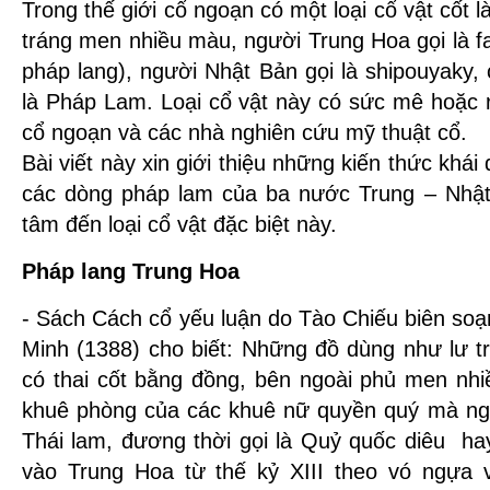
Trong thế giới cổ ngoạn có một loại cổ vật cốt 
tráng men nhiều màu, người Trung Hoa gọi là f
pháp lang), người Nhật Bản gọi là shipouyaky,
là Pháp Lam. Loại cổ vật này có sức mê hoặc r
cổ ngoạn và các nhà nghiên cứu mỹ thuật cổ.
Bài viết này xin giới thiệu những kiến thức khá
các dòng pháp lam của ba nước Trung – Nhật
tâm đến loại cổ vật đặc biệt này.
Pháp lang Trung Hoa
- Sách Cách cổ yếu luận do Tào Chiếu biên so
Minh (1388) cho biết: Những đồ dùng như lư tr
có thai cốt bằng đồng, bên ngoài phủ men nhi
khuê phòng của các khuê nữ quyền quý mà ngư
Thái lam, đương thời gọi là Quỷ quốc diêu ha
vào Trung Hoa từ thế kỷ XIII theo vó ngựa 