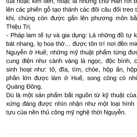
tua hoặc kim tiền; hoặc là những chữ Hán rời
lên các phiến gỗ tạo thành các đôi câu đối treo t
khi, chúng còn được gắn lên phương môn bằ
Thiệu Trị.
- Pháp lam tế tự và gia dụng: Là những đồ tự k
bát nhang, lọ hoa thờ... được tôn trí nơi đền m
Nguyễn ở Huế; những mỹ thuật phẩm từng được 
cung điện như cành vàng lá ngọc, độc bình, c
sinh hoạt như: tô, đĩa, tìm, chóe, hộp ấn, h
phần lớn được làm ở Huế, song cũng có nh
Quảng Đông.
Dù là một sản phẩm bắt nguồn từ kỹ thuật của
xứng đáng được nhìn nhận như một loại hình c
tựu của nền thủ công mỹ nghệ thời Nguyễn.