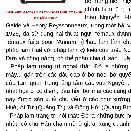
đề mang niên hiệ
chính là những 
Cành vàng lá ngọc chưng trong chậu pháp lam ký kiểu
triều Nguyễn. H
thời Đồng Khánh
Gaide và Henry Peyssonneaux, trong một bài vi
1925, đã sử dụng hai thuật ngữ: “émaux d’A
“émaux faits pour l’Annam” (Pháp lam làm ch
pháp lam Huế với pháp lam ký kiểu của triều N
Dựa và công năng, có thể phân chia di sản Hu
- Pháp lam trang trí ngoại thất: Đó là những c
mây... gắn trên các đầu đao ở bờ nóc, bờ quyế
cửa tam quan trong lăng tẩm các vua Nguyễn; c
nhất họa ở cổ diềm, đầu hồi, bờ mái các cung
này được sản xuất chủ yếu ở các ngự xưởng 
Huế, Ái Tử (Quảng Trị) và Đồng Hới (Quảng Bìn
- Pháp lam trang trí nội thất: Đó là những bức 
nhật, có chữ Hán chạm nổi ở giữa, xung quanh 