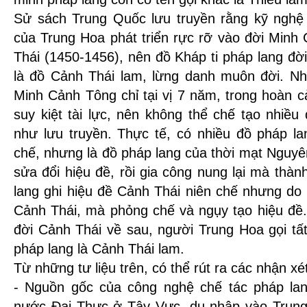
Sử sách Trung Quốc lưu truyền rằng kỹ nghệ 
của Trung Hoa phát triển rực rỡ vào đời Minh
Thái (1450-1456), nên đồ Kháp ti pháp lang đ
là đồ Cảnh Thái lam, lừng danh muôn đời. N
Minh Cảnh Tông chỉ tại vị 7 năm, trong hoàn 
suy kiệt tài lực, nên không thể chế tạo nhiề
như lưu truyền. Thực tế, có nhiều đồ pháp la
chế, nhưng là đồ pháp lang của thời mạt Nguyê
sửa đổi hiệu đề, rồi gia công nung lại mà thà
lang ghi hiệu đề Cảnh Thái niên chế nhưng do
Cảnh Thái, mà phỏng chế và ngụy tạo hiệu đề.
đời Cảnh Thái về sau, người Trung Hoa gọi tấ
pháp lang là Cảnh Thái lam.
Từ những tư liệu trên, có thể rút ra các nhận xé
- Nguồn gốc của công nghệ chế tác pháp lan
nước Đại Thực ở Tây Vực, du nhập vào Trung H