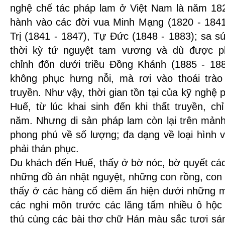
nghệ chế tác pháp lam ở Việt Nam là năm 182
hành vào các đời vua Minh Mạng (1820 - 1841
Trị (1841 - 1847), Tự Đức (1848 - 1883); sa sú
thời kỳ tứ nguyệt tam vương và dù được ph
chỉnh đốn dưới triều Đồng Khánh (1885 - 18
không phục hưng nỗi, mà rơi vào thoái trào 
truyền. Như vậy, thời gian tồn tại của kỹ nghệ
Huế, từ lúc khai sinh đến khi thất truyền, ch
năm. Nhưng di sản pháp lam còn lại trên mảnh
phong phú về số lượng; đa dạng về loại hình v
phải thán phục.
Du khách đến Huế, thấy ở bờ nóc, bờ quyết các
những đồ án nhật nguyệt, những con rồng, con
thấy ở các hàng cổ diêm ẩn hiện dưới những m
các nghi môn trước các lăng tẩm nhiều ô hộc 
thú cùng các bài thơ chữ Hán màu sắc tươi sán