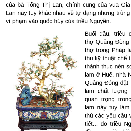
của bà Tống Thị Lan, chính cung của vua Gia
Lan này tuy khác nhau về tự dạng nhưng trùng
vì phạm vào quốc húy của triều Nguyễn.
Buổi đầu, triều
thợ Quảng Đông 
thợ trong Pháp l
thu kỹ thuật chế
thành thục nên s
lam ở Huế, nhà 
Quảng Đông đặt 
lam chất lượng
quan trọng tro
lam này tuy làm
thủ các yêu cầu 
tiết... do triều