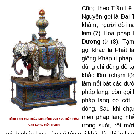
Cũng theo Trần Lệ 
Nguyên gọi là Đại 
khảm, người đời na
lam.(7) Họa pháp 
Dương từ (8). Tạm 
gọi khác là Phất 
giống Kháp ti pháp
dùng chỉ đồng để t
khắc lõm (chạm lộ
làm nổi bật các đư
pháp lang, còn gọi 
pháp lang có cốt
đồng. Sau khi chạm
men pháp lang nh
Bình Tạm thai pháp lam, hình con voi, niên hiệu
trong suốt, rồi m
Càn Long, thời Thanh
minh pháp lang còn có tên gọi khác là Thiêu la