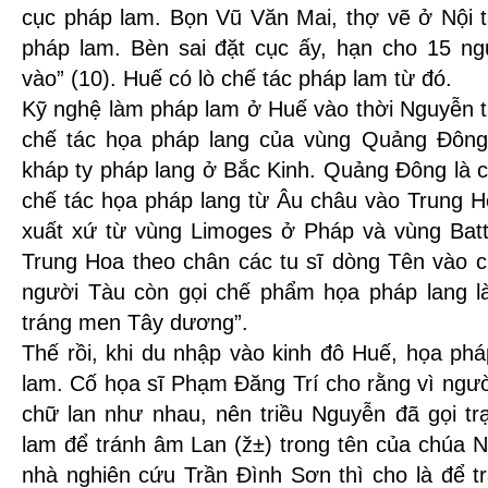
cục pháp lam. Bọn Vũ Văn Mai, thợ vẽ ở Nội 
pháp lam. Bèn sai đặt cục ấy, hạn cho 15 ng
vào” (10). Huế có lò chế tác pháp lam từ đó.
Kỹ nghệ làm pháp lam ở Huế vào thời Nguyễn ti
chế tác họa pháp lang của vùng Quảng Đông
kháp ty pháp lang ở Bắc Kinh. Quảng Đông là 
chế tác họa pháp lang từ Âu châu vào Trung H
xuất xứ từ vùng Limoges ở Pháp và vùng Bat
Trung Hoa theo chân các tu sĩ dòng Tên vào cu
người Tàu còn gọi chế phẩm họa pháp lang là
tráng men Tây dương”.
Thế rồi, khi du nhập vào kinh đô Huế, họa phá
lam. Cố họa sĩ Phạm Đăng Trí cho rằng vì ngư
chữ lan như nhau, nên triều Nguyễn đã gọi tr
lam để tránh âm Lan (ž±) trong tên của chúa N
nhà nghiên cứu Trần Đình Sơn thì cho là để t