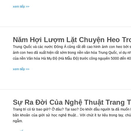
xem tiếp >>
Năm Hợi Lượm Lặt Chuyện Heo Tr
Trung Quốc và các nước Đông Á cũng rất đề cao hình ảnh con heo bởi 
ảnh con heo đã xuất hiện rất sớm trong nền văn hóa Trung Quốc, ví dụ 
của nền Văn hóa Hà Mụ Độ (Hà Mẫu Độ) trước công nguyên 5000 đến 4000 
Giang (Trung Quốc). Chén được trang trí bằng các nét khắc hình con heo
xem tiếp >>
vạch và đường tròn đồng tâm
Sự Ra Đời Của Nghệ Thuật Trang T
Trang trí có từ bao giờ? Ở đâu? Tại sao? Do khởi đầu người ta đã muốn
băn khoăn của giới sử học nghệ thuật... Với chút ít tư liệu trong tay, c
ngẫm.