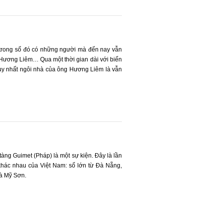
, trong số đó có những người mà đến nay vẫn
Hương Liêm… Qua một thời gian dài với biến
 duy nhất ngôi nhà của ông Hương Liêm là vẫn
tàng Guimet (Pháp) là một sự kiện. Đây là lần
 khác nhau của Việt Nam: số lớn từ Đà Nẵng,
và Mỹ Sơn.