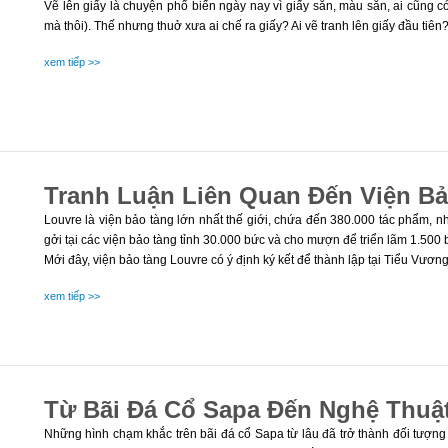
Vẽ lên giấy là chuyện phổ biến ngày nay vì giấy sẵn, màu sẵn, ai cũng 
mà thôi). Thế nhưng thuở xưa ai chế ra giấy? Ai vẽ tranh lên giấy đầu tiên
xem tiếp >>
Tranh Luận Liên Quan Đến Viện B
Louvre là viện bảo tàng lớn nhất thế giới, chứa đến 380.000 tác phẩm, 
gởi tại các viện bảo tàng tỉnh 30.000 bức và cho mượn để triển lãm 1.500 
Mới đây, viện bảo tàng Louvre có ý định ký kết để thành lập tại Tiểu Vư
xem tiếp >>
Từ Bãi Đá Cổ Sapa Đến Nghệ Thuật
Những hình chạm khắc trên bãi đá cổ Sapa từ lâu đã trở thành đối tượn