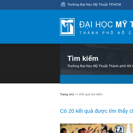
Trường Đại Học Mỹ Thuật TP.HCM
Tìm kiếm
Trường Đại Học Mỹ Thuật Thành phố Hồ C
Trang chủ
>> Kết quả tìm kiếm
Có 20 kết quả được tìm thấy 