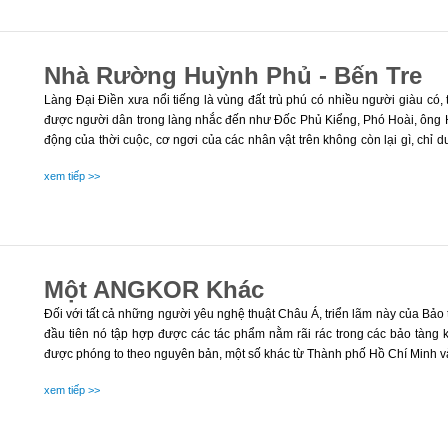
Nhà Rường Huỳnh Phủ - Bến Tre
Làng Đại Điền xưa nổi tiếng là vùng đất trù phú có nhiều người giàu có
được người dân trong làng nhắc đến như Đốc Phủ Kiểng, Phó Hoài, ông 
động của thời cuộc, cơ ngơi của các nhân vật trên không còn lại gì, chỉ
tồn tại như một bằng chứng về thời kỳ vàng son của chủ nhân nó khi xưa
xem tiếp >>
Một ANGKOR Khác
Đối với tất cả những người yêu nghệ thuật Châu Á, triển lãm này của Bảo 
đầu tiên nó tập hợp được các tác phẩm nằm rãi rác trong các bảo tàng
được phóng to theo nguyên bản, một số khác từ Thành phố Hồ Chí Minh 
xem tiếp >>