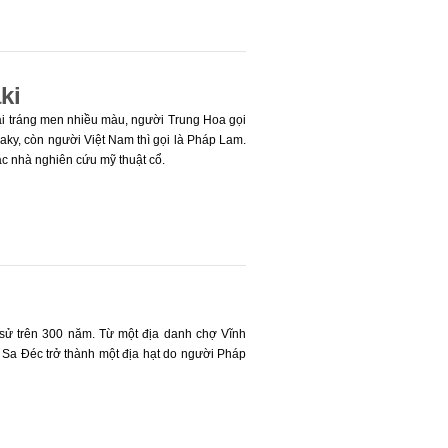
ki
oài tráng men nhiều màu, người Trung Hoa gọi
yaky, còn người Việt Nam thì gọi là Pháp Lam.
ác nhà nghiên cứu mỹ thuật cổ.
nh về các dòng pháp lam của ba nước Trung –
h sử trên 300 năm. Từ một địa danh chợ Vĩnh
Sa Đéc trở thành một địa hạt do người Pháp