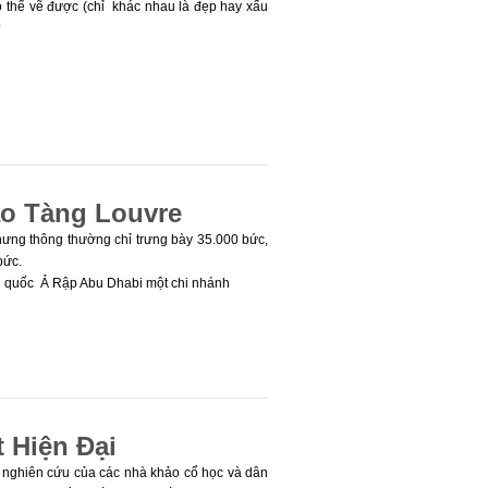
có thể vẽ được (chỉ khác nhau là đẹp hay xấu
?
ảo Tàng Louvre
nhưng thông thường chỉ trưng bày 35.000 bức,
bức.
ơng quốc Ả Rập Abu Dhabi một chi nhánh
 Hiện Đại
g nghiên cứu của các nhà khảo cổ học và dân