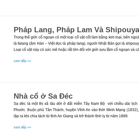
Pháp Lang, Pháp Lam Và Shipouya
Trong thế giới cổ ngoạn có một loại cổ vật cốt làm bằng kim loại, bên ng
là falang (âm Hán – Việt đọc là pháp lang), người Nhật Bản gọi là shipou
Loại cổ vật này có sức mê hoặc rất lớn đối với giới sưu tầm cổ ngoạn và c
Bài viết này xin giới thiệu những kiến thức khái quát, kèm theo hình ả
xem tiếp >>
Nhật – Việt cho những ai quan tâm đến loại cổ vật đặc biệt này.
Nhà cổ ở Sa Đéc
Sa đéc là một thị xã lâu đời ở đất miền Tây Nam Bộ với chiều dài lịc
Phước thuộc phủ Tân Thành, huyện Vĩnh An vào thời Minh Mạng (1832), 
lập ra khi chia tách từ tỉnh An Giang và trở thành tỉnh lỵ từ năm 1889.
xem tiếp >>