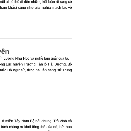
ột ai có thể đi đến những kết luận rõ ràng có
 chạm khắc) cũng như giải nghĩa mạch lạc về
yễn
đến Lương Như Hộc và nghề làm giấy của ta.
ồng Lục huyện Trường Tân lộ Hải Dương, đỗ
hức Đô ngự sử, từng hai lần sang sứ Trung
à Liễu Tràng (Hồng Liễu), vì thế dân có nghề
a ở miền Tây Nam Bộ nói chung, Trà Vinh và
ể tách chúng ra khỏi tổng thể của nó, bởi hoa