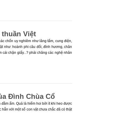
 thuần Việt
 các chốn uy nghiêm như lăng tẩm, cung điện,
vật như: hoành phi câu đối, đỉnh hương, chân
rên cái chặn giấy...? phải chăng các nghệ nhân
ủa Đình Chùa Cổ
đầm ấm. Quả là hiếm hoi bởi ít khi heo được
c hẳn với một số con vật chưa chắc đã có thật