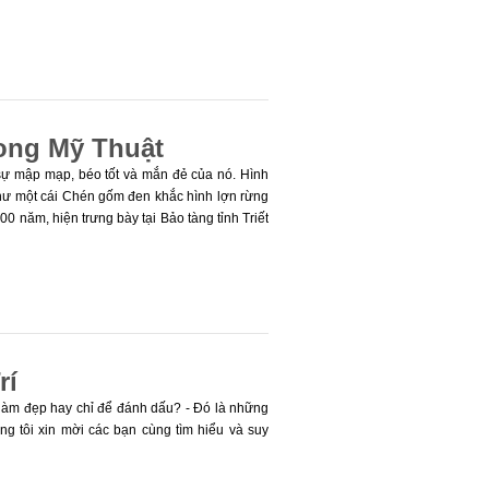
ong Mỹ Thuật
sự mập mạp, béo tốt và mắn đẻ của nó. Hình
như một cái Chén gốm đen khắc hình lợn rừng
năm, hiện trưng bày tại Bảo tàng tỉnh Triết
, mang các họa tiết đơn giản là những đường
rí
 làm đẹp hay chỉ để đánh dấu? - Đó là những
húng tôi xin mời các bạn cùng tìm hiểu và suy