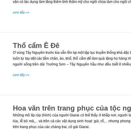
văn có tác dụng làm tăng thêm tính thẩm mỹ cho ngôi chùa làm cho ngôi chù
xem tiếp >>
Thổ cẩm Ê Đê
Ơ vùng Tây Nguyên trước kia vẫn tồn tại một tập tục truyền thống khá đặc bi
luôn tự tay dệt các tấm chăn, áo, khố, thổ cẩm để làm quà tặng họ hàng n
người sống trên dải Trường Sơn – Tây Nguyên hầu như đều biết ít nhiều
người biết tới có lẽ phải kể đến thổ cẩm và những hoa văn trang trí trên t
xem tiếp >>
Hoa văn trên trang phục của tộc n
Những mô típ rúp (hình) của người Giarai có thể thấy ở khắp nơi, người ta
lúa, lễ bỏ mả,... và trên cả các vật dụng sinh hoạt: gùi, rổ,... nhưng ph
trên trang phục của các chàng trai, cô gái Giarai.