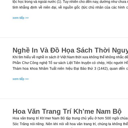
tộc học trong và ngoài nước (1). Tuy nhiên cho đến nay, dường như chưa m
tính khẳng định về niên đại, về nguồn gốc (tức chủ nhân của các hình
những hình chạm ấy
...
xem tiếp >>
Nghề In Và Đồ Họa Sách Thời Ngu
Khi tìm hiểu về nghề in sách ở Việt Nam thời xưa không thể không nhắc 
Phần Chư Công nghệ Tổ sư sách Liệt Tiên truyện có chép, Hộc người H
Thám hoa khoa Nhâm Tuất niên hiệu Đại Bảo thứ 3 (1442), quan đến c
Quốc và học được cách chế bản in. Đi sứ về, Hộc dạy cho dân Hồng Lục v
xem tiếp >>
này.
Hoa Văn Trang Trí Kh'me Nam Bộ
Hoa văn trang trí Kh’mer Nam Bộ tập trung chủ yếu ở hơn 500 ngôi chù
Sóc Trăng nói riêng. Nên khi nói về hoa văn trang trí, chúng ta không th