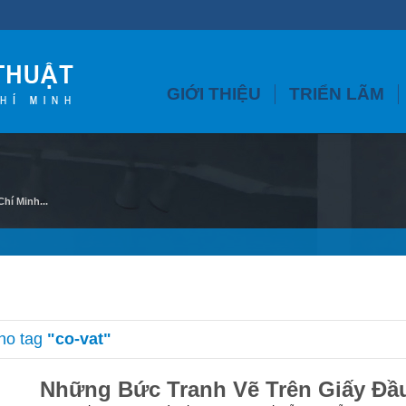
GIỚI THIỆU
TRIỂN LÃM
hí Minh...
cho tag
"co-vat"
Những Bức Tranh Vẽ Trên Giấy Đầ