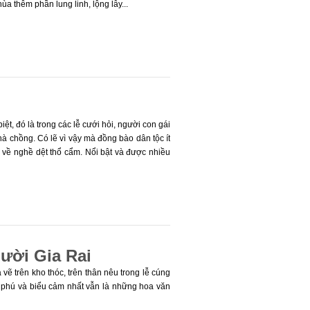
a thêm phần lung linh, lộng lẫy...
ệt, đó là trong các lễ cưới hỏi, người con gái
hà chồng. Có lẽ vì vậy mà đồng bào dân tộc ít
 về nghề dệt thổ cẩm. Nổi bật và được nhiều
hổ cẩm Êđê.
gười Gia Rai
 vẽ trên kho thóc, trên thân nêu trong lễ cúng
ong phú và biểu cảm nhất vẫn là những hoa văn