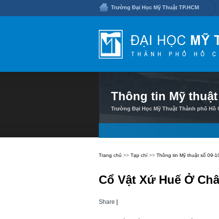
Trường Đại Học Mỹ Thuật TP.HCM
Thông tin Mỹ thuật
Trường Đại Học Mỹ Thuật Thành phố Hồ C
Trang chủ
>>
Tạp chí
>>
Thông tin Mỹ thuật số 09-1
Cổ Vật Xứ Huế Ở Ch
Share
|