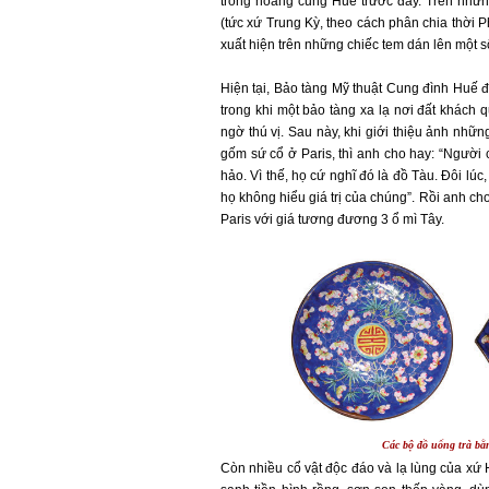
trong hoàng cung Huế trước đây. Trên nhữ
(tức xứ Trung Kỳ, theo cách phân chia thời P
xuất hiện trên những chiếc tem dán lên một số
Hiện tại, Bảo tàng Mỹ thuật Cung đình Huế 
trong khi một bảo tàng xa lạ nơi đất khách 
ngờ thú vị. Sau này, khi giới thiệu ảnh nh
gốm sứ cổ ở Paris, thì anh cho hay: “Người
hảo. Vì thế, họ cứ nghĩ đó là đồ Tàu. Đôi l
họ không hiểu giá trị của chúng”. Rồi anh c
Paris với giá tương đương 3 ổ mì Tây.
Các bộ đồ uống trà bằ
Còn nhiều cổ vật độc đáo và lạ lùng của xứ