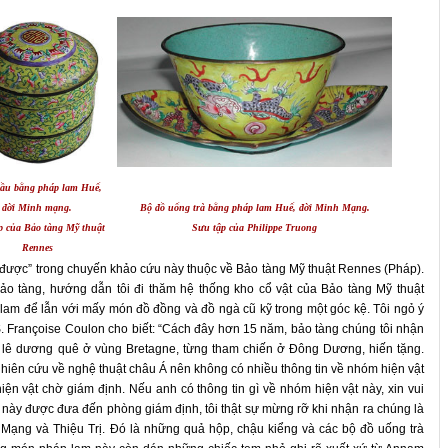
rầu bằng pháp lam Huế,
đời Minh mạng.
Bộ đồ uống trà bằng pháp lam Huế, đời Minh Mạng.
p của Bảo tàng Mỹ thuật
Sưu tập của Philippe Truong
Rennes
m được” trong chuyến khảo cứu này thuộc về Bảo tàng Mỹ thuật Rennes (Pháp).
ảo tàng, hướng dẫn tôi đi thăm hệ thống kho cổ vật của Bảo tàng Mỹ thuật
 lam để lẫn với mấy món đồ đồng và đồ ngà cũ kỹ trong một góc kệ. Tôi ngỏ ý
 Françoise Coulon cho biết: “Cách đây hơn 15 năm, bảo tàng chúng tôi nhận
 lê dương quê ở vùng Bretagne, từng tham chiến ở Đông Dương, hiến tặng.
hiên cứu về nghệ thuật châu Á nên không có nhiều thông tin về nhóm hiện vật
ện vật chờ giám định. Nếu anh có thông tin gì về nhóm hiện vật này, xin vui
t này được đưa đến phòng giám định, tôi thật sự mừng rỡ khi nhận ra chúng là
 Mạng và Thiệu Trị. Đó là những quả hộp, chậu kiểng và các bộ đồ uống trà