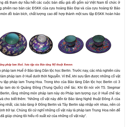
ng đã tham dự hầu hết các cuộc bán đấu giá đồ gốm sứ Việt Nam tổ chức ở
ững phiên rao bán các ĐSKK của cựu hoàng Bảo Đại và của cựu hoàng tử Bảo
ón đồ toàn bích, chất lượng cao để hợp thành một sưu tập ĐSKK hoàn hảo
bằng pháp lam Huế. Sưu tập của Bảo tàng Mỹ thuật Rennes
n pháp lam Huế ở Bảo tàng Dân tộc học Berlin. Trước nay, các nhà nghiên cứu
 làm pháp lam ở Huế dưới thời Nguyễn. Vì thế, khi sưu tầm được những cổ vật
 tập pháp lam Trung Hoa. Trong kho của Bảo tàng Dân tộc học Berlin có 3
p lam do lò Quảng Đông (Trung Quốc) chế tác. Khi tôi nói với TS. Siegmar
 Berlin, rằng những món pháp lam này do Pháp lam tượng cục ở Huế chế tác
ên và cho biết thêm: “Những cổ vật này đến từ Bảo tàng Nghệ thuật Đông Á của
g nhất, các bảo tàng ở Đông Berlin và Tây Berlin sáp nhập với nhau, nên có
ịnh trở lại. Chúng tôi cứ nghĩ những cổ vật này là pháp lam Trung Hoa nên để
đã giúp chúng tôi hiểu rõ xuất xứ của những cổ vật này”.