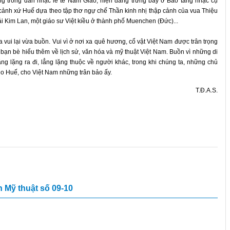
ùng trong dàn nhạc lễ tế Nam Giao, hiện đang trưng bày ở Bảo tàng nhạc cụ
 cảnh xứ Huế dựa theo tập thơ ngự chế Thần kinh nhị thập cảnh của vua Thiệu
 Thái Kim Lan, một giáo sư Việt kiều ở thành phố Muenchen (Đức)...
a vui lại vừa buồn. Vui vì ở nơi xa quê hương, cổ vật Việt Nam được trân trọng
bạn bè hiểu thêm về lịch sử, văn hóa và mỹ thuật Việt Nam. Buồn vì những di
ẳng lặng ra đi, lẳng lặng thuộc về người khác, trong khi chúng ta, những chủ
 cho Huế, cho Việt Nam những trân bảo ấy.
T.Đ.A.S.
n Mỹ thuật số 09-10