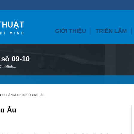
GIỚI THIỆU
TRIỂN LÃM
 số 09-10
hí Minh...
0
>> Cổ Vật Xứ Huế Ở Châu Âu
âu Âu