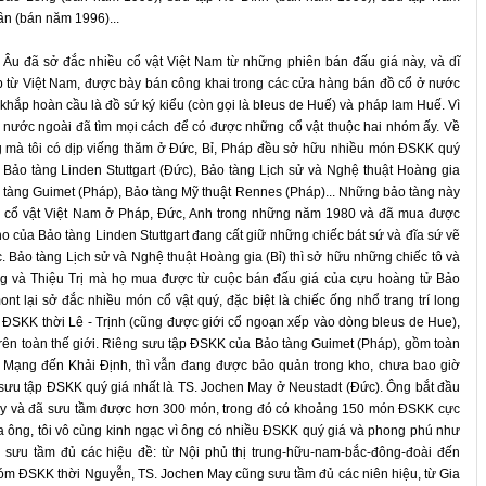
n (bán năm 1996)...
Âu đã sở đắc nhiều cổ vật Việt Nam từ những phiên bán đấu giá này, và dĩ
hép từ Việt Nam, được bày bán công khai trong các cửa hàng bán đồ cổ ở nước
hắp hoàn cầu là đồ sứ ký kiểu (còn gọi là bleus de Huế) và pháp lam Huế. Vì
ở nước ngoài đã tìm mọi cách để có được những cổ vật thuộc hai nhóm ấy. Về
g mà tôi có dịp viếng thăm ở Đức, Bỉ, Pháp đều sở hữu nhiều món ĐSKK quý
 Bảo tàng Linden Stuttgart (Đức), Bảo tàng Lịch sử và Nghệ thuật Hoàng gia
o tàng Guimet (Pháp), Bảo tàng Mỹ thuật Rennes (Pháp)... Những bảo tàng này
iá cổ vật Việt Nam ở Pháp, Đức, Anh trong những năm 1980 và đã mua được
 của Bảo tàng Linden Stuttgart đang cất giữ những chiếc bát sứ và đĩa sứ vẽ
. Bảo tàng Lịch sử và Nghệ thuật Hoàng gia (Bỉ) thì sở hữu những chiếc tô và
ạng và Thiệu Trị mà họ mua được từ cuộc bán đấu giá của cựu hoàng tử Bảo
nt lại sở đắc nhiều món cổ vật quý, đặc biệt là chiếc ống nhổ trang trí long
g ĐSKK thời Lê - Trịnh (cũng được giới cổ ngoạn xếp vào dòng bleus de Hue),
trên toàn thế giới. Riêng sưu tập ĐSKK của Bảo tàng Guimet (Pháp), gồm toàn
 Mạng đến Khải Định, thì vẫn đang được bảo quản trong kho, chưa bao giờ
 sưu tập ĐSKK quý giá nhất là TS. Jochen May ở Neustadt (Đức). Ông bắt đầu
y và đã sưu tầm được hơn 300 món, trong đó có khoảng 150 món ĐSKK cực
 ông, tôi vô cùng kinh ngạc vì ông có nhiều ĐSKK quý giá và phong phú như
 sưu tầm đủ các hiệu đề: từ Nội phủ thị trung-hữu-nam-bắc-đông-đoài đến
hóm ĐSKK thời Nguyễn, TS. Jochen May cũng sưu tầm đủ các niên hiệu, từ Gia