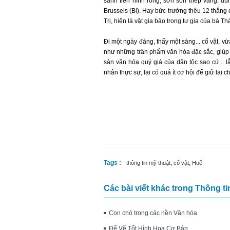
sanh tiền hình rồng, sơn son thếp vàng, d
Brussels (Bỉ). Hay bức trướng thêu 12 thắng
Trị, hiện là vật gia bảo trong tư gia của bà
Đi một ngày đàng, thấy một sàng... cổ vật, vừ
như những trân phẩm văn hóa đặc sắc, giúp 
sản văn hóa quý giá của dân tộc sao cứ... l
nhân thực sự, lại có quá ít cơ hội để giữ lại
Tags :
,
,
thông tin mỹ thuật
cổ vật
Huế
Các bài viết khác trong Thông ti
Con chó trong các nền Văn hóa
Để Vẽ Tốt Hình Họa Cơ Bản