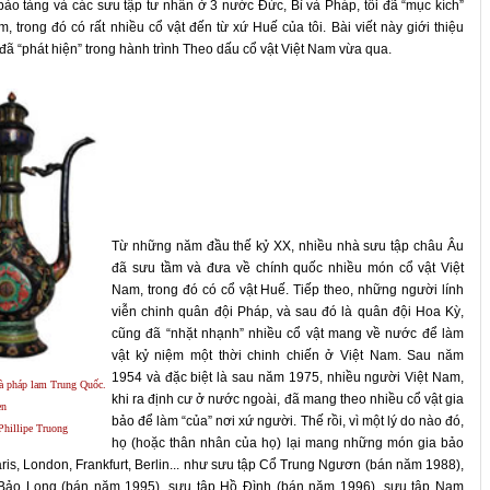
bảo tàng và các sưu tập tư nhân ở 3 nước Đức, Bỉ và Pháp, tôi đã “mục kích”
trong đó có rất nhiều cổ vật đến từ xứ Huế của tôi. Bài viết này giới thiệu
i đã “phát hiện” trong hành trình Theo dấu cổ vật Việt Nam vừa qua.
Từ những năm đầu thế kỷ XX, nhiều nhà sưu tập châu Âu
đã sưu tầm và đưa về chính quốc nhiều món cổ vật Việt
Nam, trong đó có cổ vật Huế. Tiếp theo, những người lính
viễn chinh quân đội Pháp, và sau đó là quân đội Hoa Kỳ,
cũng đã “nhặt nhạnh” nhiều cổ vật mang về nước để làm
vật kỷ niệm một thời chinh chiến ở Việt Nam. Sau năm
1954 và đặc biệt là sau năm 1975, nhiều người Việt Nam,
là pháp lam Trung Quốc.
khi ra định cư ở nước ngoài, đã mang theo nhiều cổ vật gia
en
bảo để làm “của” nơi xứ người. Thế rồi, vì một lý do nào đó,
Phillipe Truong
họ (hoặc thân nhân của họ) lại mang những món gia bảo
ris, London, Frankfurt, Berlin... như sưu tập Cổ Trung Ngươn (bán năm 1988),
 Bảo Long (bán năm 1995), sưu tập Hồ Đình (bán năm 1996), sưu tập Nam