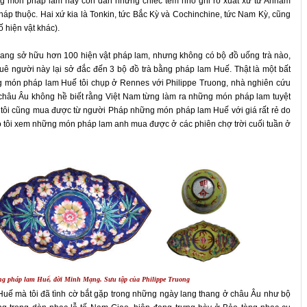
ng món pháp lam này còn dán những chiếc tem nhỏ ghi rõ xuất xứ từ Annam
háp thuộc. Hai xứ kia là Tonkin, tức Bắc Kỳ và Cochinchine, tức Nam Kỳ, cũng
 hiện vật khác).
đang sở hữu hơn 100 hiện vật pháp lam, nhưng không có bộ đồ uống trà nào,
quê người này lại sở đắc đến 3 bộ đồ trà bằng pháp lam Huế. Thật là một bất
ững món pháp lam Huế tôi chụp ở Rennes với Philippe Truong, nhà nghiên cứu
 châu Âu không hề biết rằng Việt Nam từng làm ra những món pháp lam tuyệt
úc, tôi cũng mua được từ người Pháp những món pháp lam Huế với giá rất rẻ do
ho tôi xem những món pháp lam anh mua được ở các phiên chợ trời cuối tuần ở
ng pháp lam Huế, đời Minh Mạng. Sưu tập của Philippe Truong
 Huế mà tôi đã tình cờ bắt gặp trong những ngày lang thang ở châu Âu như bộ