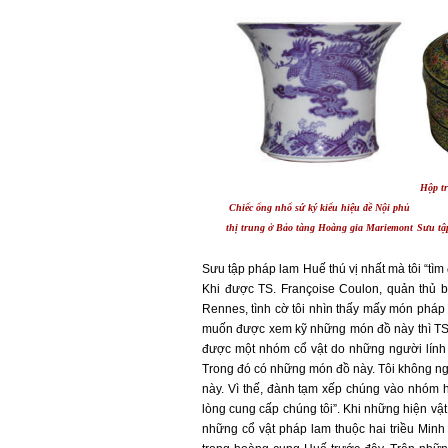
Hộp t
Chiếc ống nhổ sứ ký kiểu hiệu đề Nội phủ
thị trung ở Bảo tàng Hoàng gia Mariemont
Sưu tậ
Sưu tập pháp lam Huế thú vị nhất mà tôi “tì
Khi được TS. Françoise Coulon, quản thủ b
Rennes, tình cờ tôi nhìn thấy mấy món pháp
muốn được xem kỹ những món đồ này thì TS.
được một nhóm cổ vật do những người lính
Trong đó có những món đồ này. Tôi không ng
này. Vì thế, đành tạm xếp chúng vào nhóm hi
lòng cung cấp chúng tôi”. Khi những hiện vậ
những cổ vật pháp lam thuộc hai triều Minh