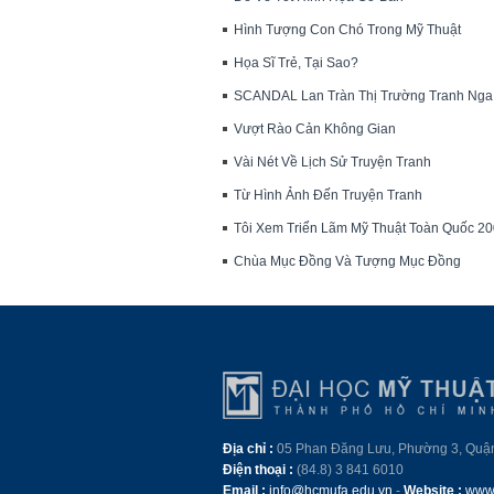
Hình Tượng Con Chó Trong Mỹ Thuật
Họa Sĩ Trẻ, Tại Sao?
SCANDAL Lan Tràn Thị Trường Tranh Nga
Vượt Rào Cản Không Gian
Vài Nét Về Lịch Sử Truyện Tranh
Từ Hình Ảnh Đến Truyện Tranh
Tôi Xem Triển Lãm Mỹ Thuật Toàn Quốc 2
Chùa Mục Đồng Và Tượng Mục Đồng
Địa chỉ :
05 Phan Đăng Lưu, Phường 3, Quậ
Điện thoại :
(84.8) 3 841 6010
Email :
info@hcmufa.edu.vn
-
Website :
www.