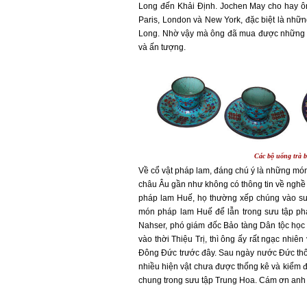
Long đến Khải Định. Jochen May cho hay ô
Paris, London và New York, đặc biệt là nh
Long. Nhờ vậy mà ông đã mua được những m
và ấn tượng.
Các bộ uống trà 
Về cổ vật pháp lam, đáng chú ý là những mó
châu Âu gần như không có thông tin về nghề
pháp lam Huế, họ thường xếp chúng vào sưu
món pháp lam Huế để lẫn trong sưu tập phá
Nahser, phó giám đốc Bảo tàng Dân tộc học
vào thời Thiệu Trị, thì ông ấy rất ngạc nhi
Đông Đức trước đây. Sau ngày nước Đức thốn
nhiều hiện vật chưa được thống kê và kiểm đ
chung trong sưu tập Trung Hoa. Cám ơn anh 