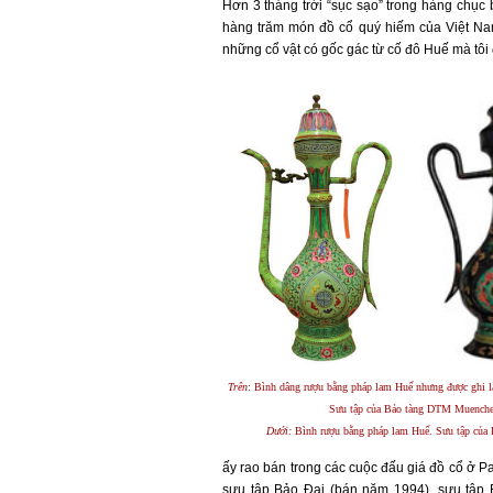
Hơn 3 tháng trời “sục sạo” trong hàng chục 
hàng trăm món đồ cổ quý hiếm của Việt Nam, 
những cổ vật có gốc gác từ cố đô Huế mà tô
Trên
: Bình dâng rượu bằng pháp lam Huế nhưng được ghi 
Sưu tập của Bảo tàng DTM Muench
Dưới:
Bình rượu bằng pháp lam Huế. Sưu tập của 
ấy rao bán trong các cuộc đấu giá đồ cổ ở Pa
sưu tập Bảo Đại (bán năm 1994), sưu tập