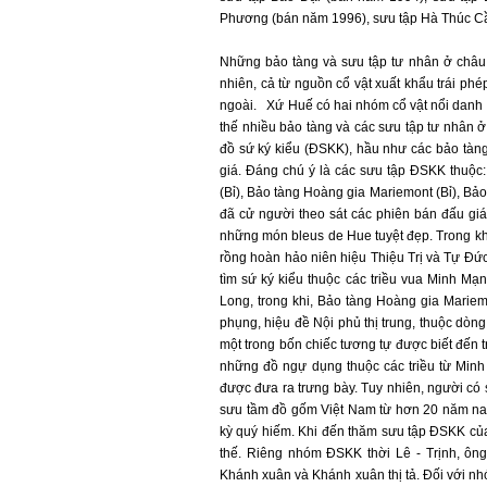
Phương (bán năm 1996), sưu tập Hà Thúc Cầ
Những bảo tàng và sưu tập tư nhân ở châu 
nhiên, cả từ nguồn cổ vật xuất khẩu trái p
ngoài. Xứ Huế có hai nhóm cổ vật nổi danh k
thế nhiều bảo tàng và các sưu tập tư nhân 
đồ sứ ký kiểu (ĐSKK), hầu như các bảo tàn
giá. Đáng chú ý là các sưu tập ĐSKK thuộc:
(Bỉ), Bảo tàng Hoàng gia Mariemont (Bỉ), Bả
đã cử người theo sát các phiên bán đấu g
những món bleus de Hue tuyệt đẹp. Trong kho
rồng hoàn hảo niên hiệu Thiệu Trị và Tự Đức
tìm sứ ký kiểu thuộc các triều vua Minh M
Long, trong khi, Bảo tàng Hoàng gia Mariemo
phụng, hiệu đề Nội phủ thị trung, thuộc dòn
một trong bốn chiếc tương tự được biết đến 
những đồ ngự dụng thuộc các triều từ Minh
được đưa ra trưng bày. Tuy nhiên, người có
sưu tầm đồ gốm Việt Nam từ hơn 20 năm na
kỳ quý hiếm. Khi đến thăm sưu tập ĐSKK của
thế. Riêng nhóm ĐSKK thời Lê - Trịnh, ông
Khánh xuân và Khánh xuân thị tả. Đối với n