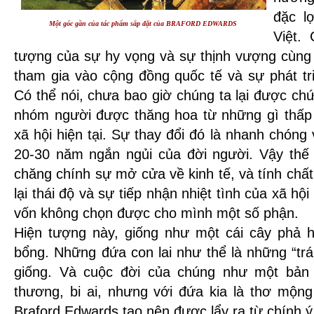
đặc l
Một góc gần của tác phẩm sắp đặt của BRAFORD EDWARDS
Việt.
tượng của sự hy vọng và sự thịnh vượng cùng 
tham gia vào cộng đồng quốc tế và sự phát tri
Có thể nói, chưa bao giờ chúng ta lại được c
nhóm người được thăng hoa từ những gì thấp 
xã hội hiện tại. Sự thay đổi đó là nhanh chóng 
20-30 năm ngắn ngủi của đời người. Vậy thế n
chăng chính sự mở cửa về kinh tế, và tính chấ
lại thái độ và sự tiếp nhận nhiệt tình của xã hội
vốn không chọn được cho mình một số phận.
Hiện tượng này, giống như một cái cây phả 
bổng. Những đứa con lai như thể là những “trá
giống. Và cuộc đời của chúng như một bản
thương, bi ai, nhưng với đứa kia là thơ mộn
Braford Edwards tạo nên được lẩy ra từ chính 