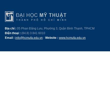
Địa chỉ :
05 Phan Đăng Lưu, Phường 3, Quận Bình Thạnh, TPHCM
Điện thoại :
(84.8) 3 841 6010
Email :
info@hcmufa.edu.vn
-
Website :
www.hcmufa.edu.vn