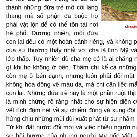
thành những đứa trẻ mồ côi lang
thang mà số phận đã buộc họ
phải vật lộn để có thể tồn tại nơi
Tác phẩ
hè phố. Đương nhiên, mỗi đứa
con lai đều có một hoàn cảnh riêng, và không p
của sự thường thấy nhất với cha là lính Mỹ v
lớp thấp. Tuy nhiên dù cha mẹ có là ai chăng
gì khi họ không ở bên. Thậm chí kể cả nhữn
còn mẹ ở bên cạnh, nhưng luôn phải đối mặt 
không hòa đồng về màu da, mà chỉ cần liếc mắt
con lai. Những đứa trẻ này là một phần ruột th
là minh chứng rõ ràng nhất cho sự hiện diện 
vết tích đậm nét về sự chiếm đóng và xung đột
hứng chịu những mũi dùi xuất phát từ sự nhầm
Từ khi đất nước đổi mới và việc nhiều người n
sự hồi hương của những người Mỹ gốc Việt.