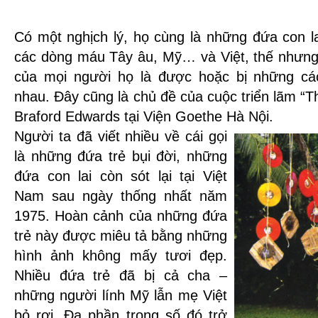
Có một nghịch lý, họ cùng là những đứa con la
các dòng máu Tây âu, Mỹ… và Việt, thế nhưng 
của mọi người họ là được hoặc bị những cá
nhau. Đây cũng là chủ đề của cuộc triển lãm “
Braford Edwards tại Viện Goethe Hà Nội.
Người ta đã viết nhiều về cái gọi
là những đứa trẻ bụi đời, những
đứa con lai còn sót lại tại Việt
Nam sau ngày thống nhất năm
1975. Hoàn cảnh của những đứa
trẻ này được miêu tả bằng những
hình ảnh không mấy tươi đẹp.
Nhiều đứa trẻ đã bị cả cha –
những người lính Mỹ lẫn mẹ Việt
bỏ rơi. Đa phần trong số đó trở