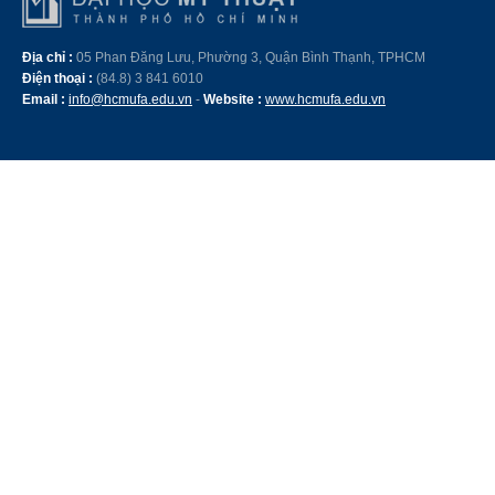
Địa chỉ :
05 Phan Đăng Lưu, Phường 3, Quận Bình Thạnh, TPHCM
Điện thoại :
(84.8) 3 841 6010
Email :
info@hcmufa.edu.vn
-
Website :
www.hcmufa.edu.vn