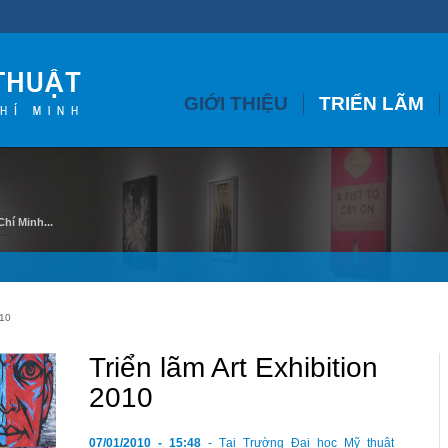
GIỚI THIỆU
TRIỂN LÃM
hí Minh...
010
Triển lãm Art Exhibition
2010
07/01/2010 - 15:48
- Tại Trường Đại học Mỹ thuật