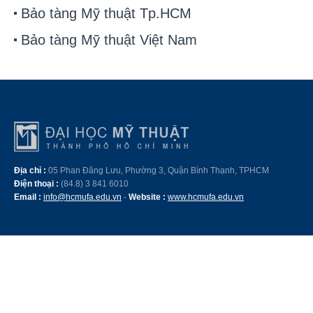
Bảo tàng Mỹ thuật Tp.HCM
Bảo tàng Mỹ thuật Việt Nam
Địa chỉ :
05 Phan Đăng Lưu, Phường 3, Quận Bình Thạnh, TPHCM
Điện thoại :
(84.8) 3 841 6010
Email :
info@hcmufa.edu.vn
-
Website :
www.hcmufa.edu.vn