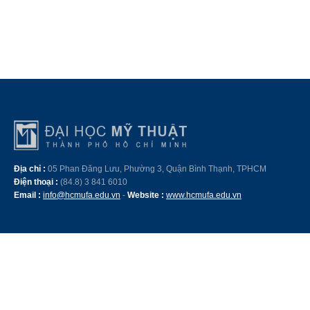
Địa chỉ :
05 Phan Đăng Lưu, Phường 3, Quận Bình Thạnh, TPHCM
Điện thoại :
(84.8) 3 841 6010
Email :
info@hcmufa.edu.vn
-
Website :
www.hcmufa.edu.vn