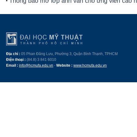
Thông báo mở lớp anh văn cho ứng viên cao 
Địa chỉ :
05 Phan Đăng Lưu, Phường 3, Quận Bình Thạnh, TPHCM
Điện thoại :
(84.8) 3 841 6010
Email :
info@hcmufa.edu.vn
-
Website :
www.hcmufa.edu.vn