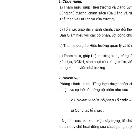
Chức năng:
a) Tham mưu, giúp Hiệu trưởng và Đảng ủy t
đúng chủ trương, chính sách của Đảng và N
Thể thao và Du lịch và của trường;
b) Tổ chức giao dịch hành chính, trao đổi th
Ban Giám hiệu với các bộ phận, với công chức
c) Tham mưu giúp Hiệu trưởng quản lý và tổ c
d) Tham mưu, giúp Hiệu trưởng trong công t
đào tạo, NCKH, sinh hoạt của công chức, viên
trong khuôn viên nhà trường.
Nhiệm vụ:
Phòng Hành chính, Tổng hợp được phân chia
nhiệm vụ cụ thể của từng bộ phận như sau:
2.1 Nhiệm vụ của bộ phận Tổ chức –
a) Công tác tổ chức :
- Nghiên cứu, đề xuất việc xây dựng, tổ c
quan, quy chế hoạt động của các bộ phận trự