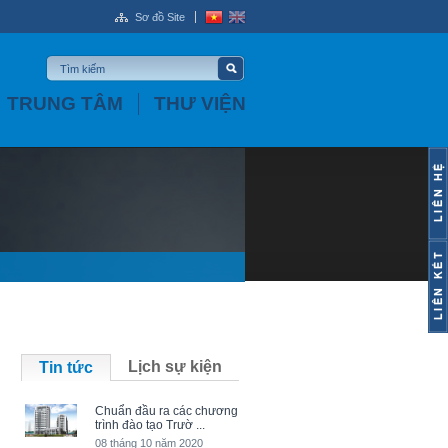
Sơ đồ Site
TRUNG TÂM
THƯ VIỆN
Lịch sự kiện
Tin tức
Chuẩn đầu ra các chương
trình đào tạo Trườ ...
08 tháng 10 năm 2020