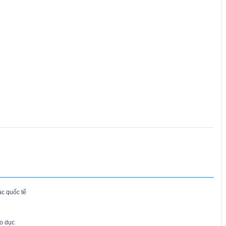
ác quốc tế
o dục