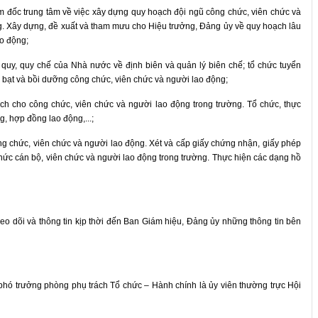
 đốc trung tâm về việc xây dựng quy hoạch đội ngũ công chức, viên chức và
ng. Xây dựng, đề xuất và tham mưu cho Hiệu trưởng, Đảng ủy về quy hoạch lâu
o động;
quy, quy chế của Nhà nước về định biên và quản lý biên chế; tổ chức tuyển
ạt và bồi dưỡng công chức, viên chức và người lao động;
h cho công chức, viên chức và người lao động trong trường. Tổ chức, thực
, hợp đồng lao động,...;
ông chức, viên chức và người lao động. Xét và cấp giấy chứng nhận, giấy phép
hức cán bộ, viên chức và người lao động trong trường. Thực hiện các dạng hồ
heo dõi và thông tin kịp thời đến Ban Giám hiệu, Đảng ủy những thông tin bên
hó trưởng phòng phụ trách Tổ chức – Hành chính là ủy viên thường trực Hội