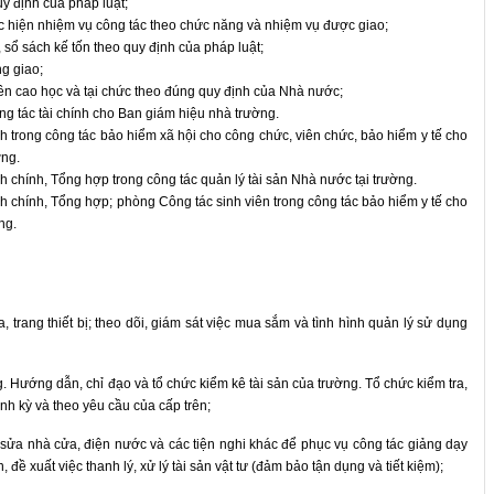
y định của pháp luật;
ực hiện nhiệm vụ công tác theo chức năng và nhiệm vụ được giao;
 sổ sách kế tốn theo quy định của pháp luật;
g giao;
iên cao học và tại chức theo đúng quy định của Nhà nước;
ng tác tài chính cho Ban giám hiệu nhà trường.
 trong công tác bảo hiểm xã hội cho công chức, viên chức, bảo hiểm y tế cho
ờng.
 chính, Tổng hợp trong công tác quản lý tài sản Nhà nước tại trường.
h chính, Tổng hợp; phòng Công tác sinh viên trong công tác bảo hiểm y tế cho
ng.
, trang thiết bị; theo dõi, giám sát việc mua sắm và tình hình quản lý sử dụng
ng. Hướng dẫn, chỉ đạo và tổ chức kiểm kê tài sản của trường. Tổ chức kiểm tra,
ịnh kỳ và theo yêu cầu của cấp trên;
sửa nhà cửa, điện nước và các tiện nghi khác để phục vụ công tác giảng dạy
 đề xuất việc thanh lý, xử lý tài sản vật tư (đảm bảo tận dụng và tiết kiệm);