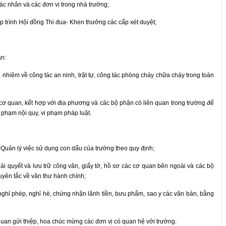
ác nhân và các đơn vị trong nhà trường;
p trình Hội đồng Thi đua- Khen thưởng các cấp xét duyệt;
an:
h nhiệm về công tác an ninh, trật tự, công tác phòng cháy chữa cháy trong toàn
g cơ quan, kết hợp với địa phương và các bộ phận có liên quan trong trường để
 phạm nội quy, vi phạm pháp luật.
Quản lý việc sử dụng con dấu của trường theo quy định;
giải quyết và lưu trữ công văn, giấy tờ, hồ sơ các cơ quan bên ngoài và các bộ
uyên tắc về văn thư hành chính;
c, nghỉ phép, nghỉ hè, chứng nhận lãnh tiền, bưu phẩm, sao y các văn bản, bằng
quan gửi thiệp, hoa chúc mừng các đơn vị có quan hệ với trường.