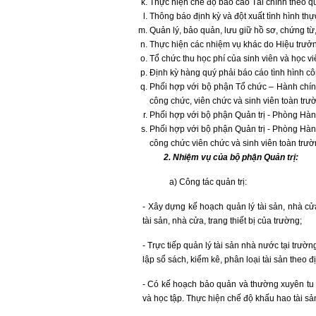
Thực hiện chế độ báo cáo Tài chính theo qu
Thông báo định kỳ và đột xuất tình hình th
Quản lý, bảo quản, lưu giữ hồ sơ, chứng từ,
Thực hiện các nhiệm vụ khác do Hiệu trưởn
Tổ chức thu học phí của sinh viên và học v
Định kỳ hàng quý phải báo cáo tình hình cô
Phối hợp với bộ phận Tổ chức – Hành chính
công chức, viên chức và sinh viên toàn trư
Phối hợp với bộ phận Quản trị - Phòng Hành
Phối hợp với bộ phận Quản trị - Phòng Hàn
công chức viên chức và sinh viên toàn trườ
2. Nhiệm vụ của bộ phận Quản trị:
a) Công tác quản trị:
- Xây dựng kế hoạch quản lý tài sản, nhà cửa
tài sản, nhà cửa, trang thiết bị của trường;
- Trực tiếp quản lý tài sản nhà nước tại trườ
lập sổ sách, kiểm kê, phân loại tài sản theo đ
- Có kế hoạch bảo quản và thường xuyên tu 
và học tập. Thực hiện chế độ khấu hao tài sản,