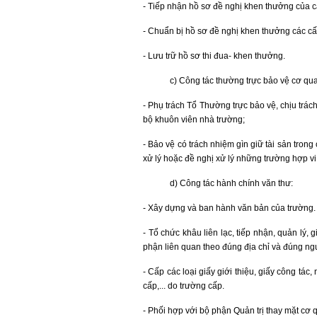
- Tiếp nhận hồ sơ đề nghị khen thưởng của c
- Chuẩn bị hồ sơ đề nghị khen thưởng các cấ
- Lưu trữ hồ sơ thi đua- khen thưởng.
c) Công tác thường trực bảo vệ cơ qu
- Phụ trách Tổ Thường trực bảo vệ, chịu trác
bộ khuôn viên nhà trường;
- Bảo vệ có trách nhiệm gìn giữ tài sản tron
xử lý hoặc đề nghị xử lý những trường hợp vi
d) Công tác hành chính văn thư:
- Xây dựng và ban hành văn bản của trường. 
- Tổ chức khâu liên lạc, tiếp nhận, quản lý, 
phận liên quan theo đúng địa chỉ và đúng ng
- Cấp các loại giấy giới thiệu, giấy công tá
cấp,... do trường cấp.
- Phối hợp với bộ phận Quản trị thay mặt cơ 