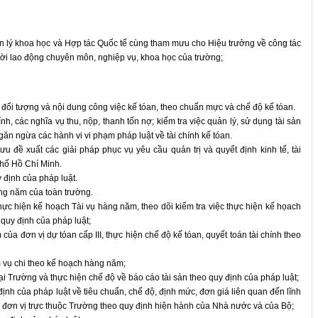
ản lý khoa học và Hợp tác Quốc tế cùng tham mưu cho Hiệu trưởng về công tác
gười lao động chuyên môn, nghiệp vụ, khoa học của trường;
heo đối tượng và nội dung công việc kế tóan, theo chuẩn mực và chế độ kế tóan.
ính, các nghĩa vụ thu, nộp, thanh tốn nợ; kiểm tra việc quản lý, sử dụng tài sản
găn ngừa các hành vi vi phạm pháp luật về tài chính kế tóan.
mưu đề xuất các giải pháp phục vụ yêu cầu quản trị và quyết định kinh tế, tài
phố Hồ Chí Minh.
y định của pháp luật.
ng năm của toàn trường.
c hiện kế hoạch Tài vụ hàng năm, theo dõi kiểm tra việc thực hiện kế họach
quy định của pháp luật;
 của đơn vị dự tóan cấp III, thực hiện chế độ kế tóan, quyết toán tài chính theo
ệm vụ chi theo kế hoạch hàng năm;
 Trường và thực hiện chế độ về báo cáo tài sản theo quy định của pháp luật;
ịnh của pháp luật về tiêu chuẩn, chế độ, định mức, đơn giá liên quan đến lĩnh
 đơn vị trực thuộc Trường theo quy định hiện hành của Nhà nước và của Bộ;