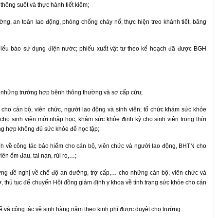
thông suốt và thực hành tiết kiệm;
ường, an toàn lao động, phòng chống cháy nổ; thực hiện treo khánh tiết, băng
phiếu báo sử dụng điện nước; phiếu xuất vật tư theo kế hoạch đã được BGH
lý những trường hợp bệnh thông thường và sơ cấp cứu;
cho cán bộ, viên chức, người lao động và sinh viên; tổ chức khám sức khỏe
cho sinh viên mới nhập học, khám sức khỏe định kỳ cho sinh viên trong thời
ờng hợp không đủ sức khỏe để học tập;
về công tác bảo hiểm cho cán bộ, viên chức và người lao động, BHTN cho
iên ốm đau, tai nạn, rủi ro,…;
g đề nghị về chế độ an dưỡng, trợ cấp,… cho những cán bộ, viên chức và
, thủ tục để chuyển Hội đồng giám định y khoa về tình trạng sức khỏe cho cán
tế và công tác vệ sinh hàng năm theo kinh phí được duyệt cho trường.