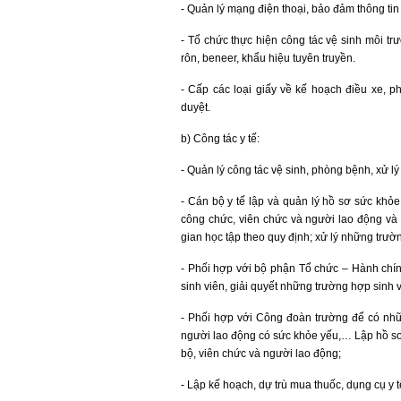
- Quản lý mạng điện thoại, bảo đảm thông tin 
- Tổ chức thực hiện công tác vệ sinh môi tr
rôn, beneer, khẩu hiệu tuyên truyền.
- Cấp các loại giấy về kế hoạch điều xe, 
duyệt.
b) Công tác y tế:
- Quản lý công tác vệ sinh, phòng bệnh, xử 
- Cán bộ y tế lập và quản lý hồ sơ sức khỏe 
công chức, viên chức và người lao động và 
gian học tập theo quy định; xử lý những trư
- Phối hợp với bộ phận Tổ chức – Hành chính 
sinh viên, giải quyết những trường hợp sinh v
- Phối hợp với Công đoàn trường để có nhữn
người lao động có sức khỏe yếu,… Lập hồ sơ
bộ, viên chức và người lao động;
- Lập kế hoạch, dự trù mua thuốc, dụng cụ y 