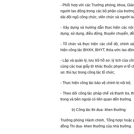
- Phối hợp với các Trưởng phòng, khoa, Giám
người lao động trong các bộ phận của trườ
dài đội ngũ công chức, viên chức và người la
- Xây dựng và hướng dẫn thực hiện các nội 
dụng, sử dụng, điều động, thuyên chuyển, đề b
- Tổ chức và thực hiện các chế độ, chính sác
hiện công tác BHXH, BHYT, thỏa ước lao động
- Lập và quản lý, lưu trữ hồ sơ, lý lịch của c
cùng các loại giấy tờ khác thuộc phạm vi tổ c
sơ, thủ tục trong công tác tổ chức;
- Thực hiện công tác bảo vệ chính trị nội bộ;
- Theo dõi công tác pháp chế và thanh tra, t
trong và bên ngoài có liên quan đến trường.
b) Công tác thi đua- khen thưởng:
Trưởng phòng Hành chính, Tổng hợp/ hoặc p
đồng Thi đua- khen thưởng của nhà trường.