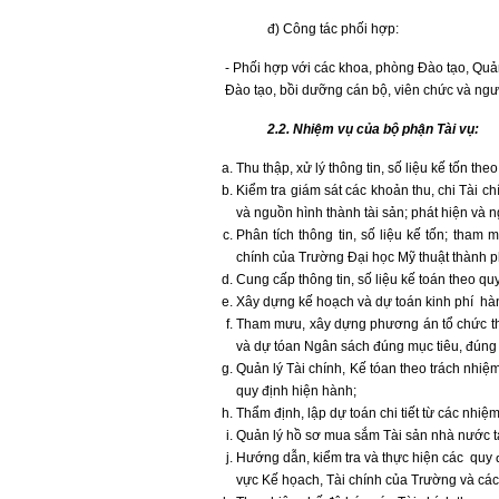
đ) Công tác phối hợp:
- Phối hợp với các khoa, phòng Đào tạo, Qu
Đào tạo, bồi dưỡng cán bộ, viên chức và n
2.2. Nhiệm vụ của bộ phận Tài vụ:
Thu thập, xử lý thông tin, số liệu kế tốn t
Kiểm tra giám sát các khoản thu, chi Tài ch
và nguồn hình thành tài sản; phát hiện và n
Phân tích thông tin, số liệu kế tốn; tham 
chính của Trường Đại học Mỹ thuật thành 
Cung cấp thông tin, số liệu kế toán theo qu
Xây dựng kế hoạch và dự toán kinh phí hà
Tham mưu, xây dựng phương án tổ chức thự
và dự tóan Ngân sách đúng mục tiêu, đúng 
Quản lý Tài chính, Kế tóan theo trách nhiệm
quy định hiện hành;
Thẩm định, lập dự toán chi tiết từ các nhi
Quản lý hồ sơ mua sắm Tài sản nhà nước tại
Hướng dẫn, kiểm tra và thực hiện các quy đ
vực Kế họach, Tài chính của Trường và các