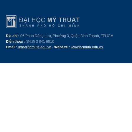
Địa chỉ :
05 Phan Đăng Lưu, Phường 3, Quận Bình Thạnh, TPHCM
Điện thoại :
(84.8) 3 841 6010
Email :
info@hcmufa.edu.vn
-
Website :
www.hcmufa.edu.vn