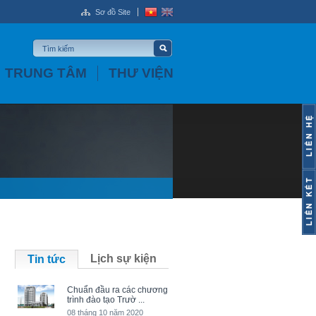
Sơ đồ Site
TRUNG TÂM
THƯ VIỆN
Lịch sự kiện
Tin tức
Chuẩn đầu ra các chương
trình đào tạo Trườ ...
08 tháng 10 năm 2020