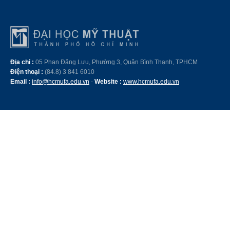
Địa chỉ :
05 Phan Đăng Lưu, Phường 3, Quận Bình Thạnh, TPHCM
Điện thoại :
(84.8) 3 841 6010
Email :
info@hcmufa.edu.vn
-
Website :
www.hcmufa.edu.vn