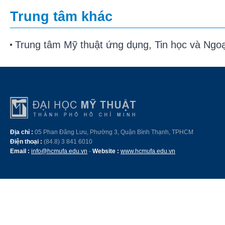
Trung tâm khác
Trung tâm Mỹ thuật ứng dụng, Tin học và Ngo
Địa chỉ :
05 Phan Đăng Lưu, Phường 3, Quận Bình Thạnh, TPHCM
Điện thoại :
(84.8) 3 841 6010
Email :
info@hcmufa.edu.vn
-
Website :
www.hcmufa.edu.vn