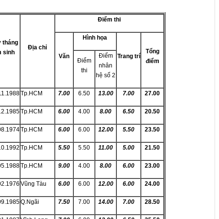
Điểm thi
Hình họa
 tháng
Địa chỉ
Tổng
 sinh
Điểm
Văn
Trang trí
Điểm
điểm
nhân
thi
hệ số 2
11.1988
Tp.HCM
7.00
6.50
13.00
7.00
27.00
12.1985
Tp.HCM
6.00
4.00
8.00
6.50
20.50
08.1974
Tp.HCM
6.00
6.00
12.00
5.50
23.50
10.1992
Tp.HCM
5.50
5.50
11.00
5.00
21.50
05.1988
Tp.HCM
9.00
4.00
8.00
6.00
23.00
02.1976
Vũng Tàu
6.00
6.00
12.00
6.00
24.00
09.1985
Q.Ngãi
7.50
7.00
14.00
7.00
28.50