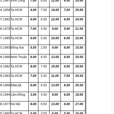
01.1987
Vĩnh Long
7.00
6.00
12.00
6.50
25.50
04.1958
Tp.HCM
4.00
7.00
14.00
7.00
25.00
07.1982
Tp.HCM
6.00
6.00
12.00
6.50
24.50
06.1978
Tp.HCM
7.00
4.50
9.00
5.50
21.50
07.1985
Tp.HCM
6.00
5.00
10.00
6.00
22.00
10.1993
Đồng Nai
5.50
2.00
4.00
6.00
15.50
09.1988
Ninh Thuận
6.00
6.50
13.00
6.50
25.50
03.1982
Tp.HCM
8.00
7.50
15.00
6.50
29.50
09.1983
Tp.HCM
7.00
5.50
11.00
7.50
25.50
09.1988
ĐăkLăk
6.00
6.50
13.00
6.50
25.50
03.1994
Lâm Đồng
3.00
4.50
9.00
6.00
18.00
08.1977
Hà Nội
8.00
6.50
13.00
6.00
27.00
05.1965
Tp.HCM
5.00
3.00
6.00
5.00
16.00