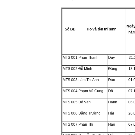
Ngày
Số BD
Họ và tên thí sinh
năm
MTS 001
Phan Thành
Duy
21.
MTS 002
Đỗ Minh
Đăng
18.
MTS 003
Lâm Thị Anh
Đào
01.
MTS 004
Phạm Vũ Cung
Đô
07.
MTS 005
Đỗ Vạn
Hạnh
06.
MTS 006
Đặng Trường
Hải
26.
MTS 007
Phan Thị
Hảo
07.