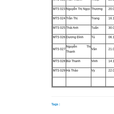
MTS 023
Nguyễn Thị Ngọc
Thương
20.
MTS 024
Trần Thị
Trang
16.
MTS 025
Thái Anh
Tuấn
30.
MTS 026
Dương Đình
Tú
06.
Nguyễn Thị
MTS 027
Vân
21.
Thanh
MTS 028
Bùi Thanh
Vinh
14.
MTS 029
Hà Thảo
Vy
22.
Tags :