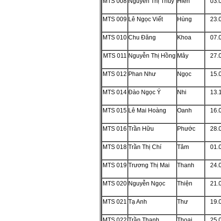
MTS 008
Nguyễn Thị Thúy
Hiền
03.
MTS 009
Lê Ngọc Viết
Hùng
23.
MTS 010
Chu Đăng
Khoa
07.
MTS 011
Nguyễn Thị Hồng
Mây
27.
MTS 012
Phan Như
Ngọc
15.
MTS 014
Đào Ngọc Ý
Nhi
13.
MTS 015
Lê Mai Hoàng
Oanh
16.
MTS 016
Trần Hữu
Phước
28.
MTS 018
Trần Thị Chí
Tâm
01.
MTS 019
Trương Thị Mai
Thanh
24.
MTS 020
Nguyễn Ngọc
Thiện
21.
MTS 021
Tạ Anh
Thư
19.
MTS 022
Trần Thanh
Thoại
25.