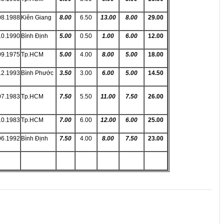
08.1988
Kiên Giang
8.00
6.50
13.00
8.00
29.00
10.1990
Bình Định
5.00
0.50
1.00
6.00
12.00
09.1975
Tp.HCM
5.00
4.00
8.00
5.00
18.00
12.1993
Bình Phước
3.50
3.00
6.00
5.00
14.50
07.1983
Tp.HCM
7.50
5.50
11.00
7.50
26.00
10.1983
Tp.HCM
7.00
6.00
12.00
6.00
25.00
06.1992
Bình Định
7.50
4.00
8.00
7.50
23.00