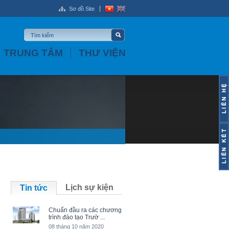
Sơ đồ Site
TRUNG TÂM
THƯ VIỆN
Lịch sự kiện
Tin tức
Chuẩn đầu ra các chương
trình đào tạo Trườ ...
08 tháng 10 năm 2020