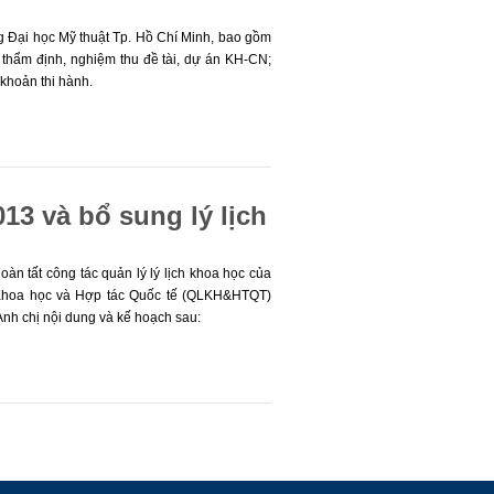
 Đại học Mỹ thuật Tp. Hồ Chí Minh, bao gồm
 thẩm định, nghiệm thu đề tài, dự án KH-CN;
khoản thi hành.
13 và bổ sung lý lịch
àn tất công tác quản lý lý lịch khoa học của
Khoa học và Hợp tác Quốc tế (QLKH&HTQT)
nh chị nội dung và kế hoạch sau: