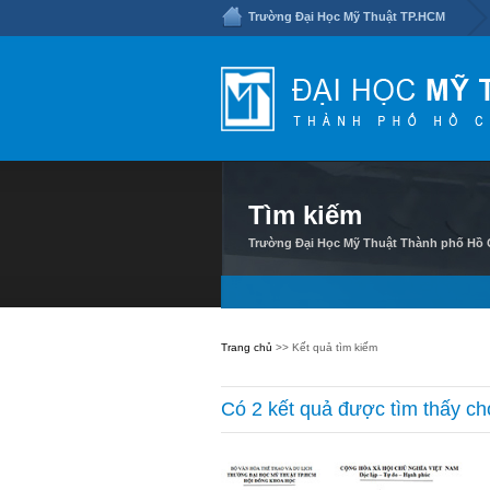
Trường Đại Học Mỹ Thuật TP.HCM
Tìm kiếm
Trường Đại Học Mỹ Thuật Thành phố Hồ C
Trang chủ
>> Kết quả tìm kiếm
Có 2 kết quả được tìm thấy ch