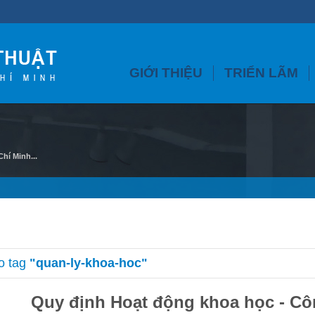
GIỚI THIỆU
TRIỂN LÃM
hí Minh...
o tag
"quan-ly-khoa-hoc"
Quy định Hoạt động khoa học - C