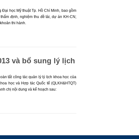
 Đại học Mỹ thuật Tp. Hồ Chí Minh, bao gồm
 thẩm định, nghiệm thu đề tài, dự án KH-CN;
khoản thi hành.
13 và bổ sung lý lịch
àn tất công tác quản lý lý lịch khoa học của
Khoa học và Hợp tác Quốc tế (QLKH&HTQT)
nh chị nội dung và kế hoạch sau: