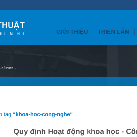
GIỚI THIỆU
TRIỂN LÃM
hí Minh...
o tag
"khoa-hoc-cong-nghe"
Quy định Hoạt động khoa học - C