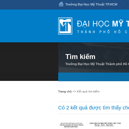
Trường Đại Học Mỹ Thuật TP.HCM
Tìm kiếm
Trường Đại Học Mỹ Thuật Thành phố Hồ C
Trang chủ
>> Kết quả tìm kiếm
Có 2 kết quả được tìm thấy ch