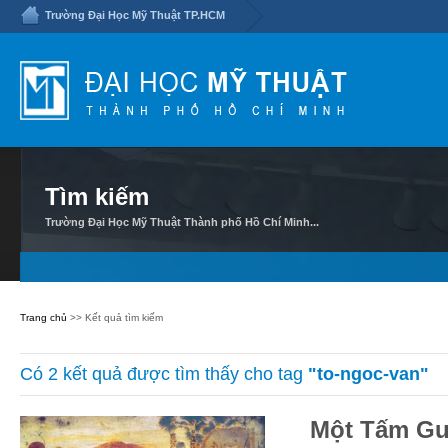
Trường Đại Học Mỹ Thuật TP.HCM
Tìm kiếm
Trường Đại Học Mỹ Thuật Thành phố Hồ Chí Minh...
Trang chủ
>> Kết quả tìm kiếm
Có 2 kết quả được tìm thấy cho tag
"to-ngoc-van"
Một Tấm Gư