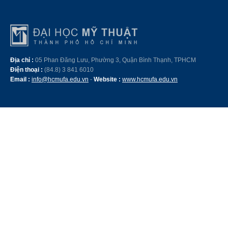
Địa chỉ :
05 Phan Đăng Lưu, Phường 3, Quận Bình Thạnh, TPHCM
Điện thoại :
(84.8) 3 841 6010
Email :
info@hcmufa.edu.vn
-
Website :
www.hcmufa.edu.vn