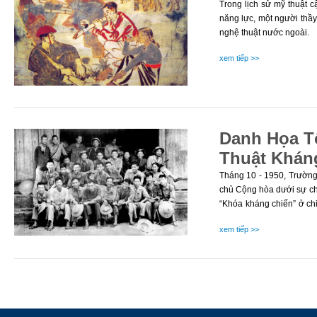
Trong lịch sử mỹ thuật 
năng lực, một người thầ
nghệ thuật nước ngoài.
xem tiếp >>
Danh Họa T
Thuật Khán
Tháng 10 - 1950, Trường
chủ Cộng hòa dưới sự chủ
“Khóa kháng chiến” ở chi
bộ đem “hội họa phụng 
xem tiếp >>
nhân dân…”