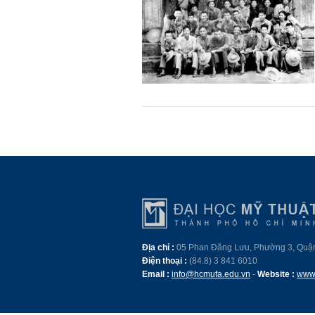
Địa chỉ :
05 Phan Đăng Lưu, Phường 3, Quậ
Điện thoại :
(84.8) 3 841 6010
Email :
info@hcmufa.edu.vn
-
Website :
www.