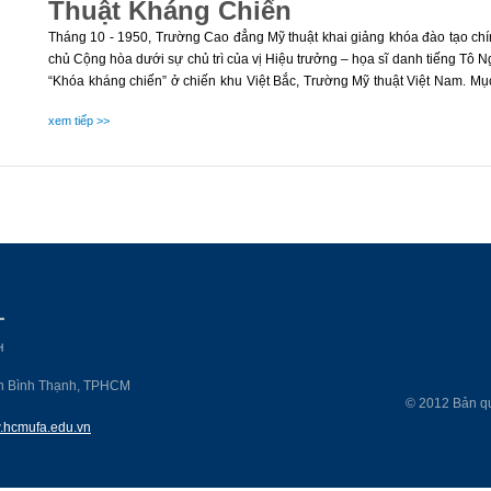
Thuật Kháng Chiến
Tháng 10 - 1950, Trường Cao đẳng Mỹ thuật khai giảng khóa đào tạo ch
chủ Cộng hòa dưới sự chủ trì của vị Hiệu trưởng – họa sĩ danh tiếng Tô N
“Khóa kháng chiến” ở chiến khu Việt Bắc, Trường Mỹ thuật Việt Nam. Mục
bộ đem “hội họa phụng sự nhân dân, làm đẹp cuộc đời của nhân dân, h
xem tiếp >>
nhân dân…”
n Bình Thạnh, TPHCM
© 2012 Bản q
hcmufa.edu.vn