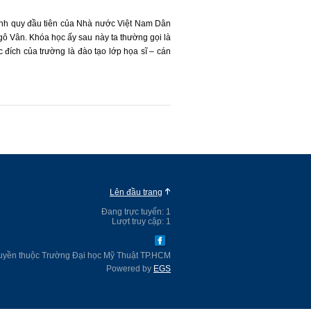
ính quy đầu tiên của Nhà nước Việt Nam Dân
gô Vân. Khóa học ấy sau này ta thường gọi là
 đích của trường là đào tạo lớp họa sĩ – cán
ướng dẫn để nâng cao trình độ hội họa của
Lên đầu trang
Đang trực tuyến:
1
Lượt truy cập:
1
uyền thuộc Trường Đại học Mỹ Thuật TP.HCM
Powered by
EGS