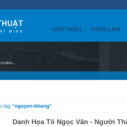
GIỚI THIỆU
TRIỂN LÃM
hí Minh...
o tag
"nguyen-khang"
Danh Họa Tô Ngọc Vân - Người Th