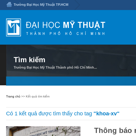
Trường Đại Học Mỹ Thuật TP.HCM
Tìm kiếm
Trường Đại Học Mỹ Thuật Thành phố Hồ Chí Minh...
Trang chủ
>> Kết quả tìm kiếm
Có 1 kết quả được tìm thấy cho tag
"khoa-xv"
Thông báo 