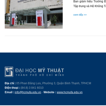
Ban giám hiệu Trường Đ
Tập trung và Hệ Không Tậ
xem tiếp >>
Địa chỉ :
05 Phan Đăng Lưu, Phường 3, Quận Bình Thạnh, TPHCM
Điện thoại :
(84.8) 3 841 6010
Email :
info@hcmufa.edu.vn
-
Website :
www.hcmufa.edu.vn