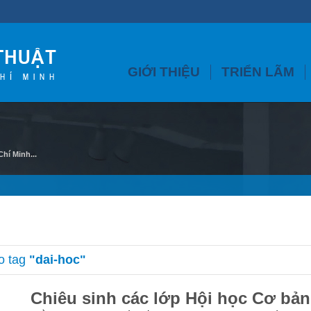
GIỚI THIỆU
TRIỂN LÃM
hí Minh...
o tag
"dai-hoc"
Chiêu sinh các lớp Hội học Cơ bản 