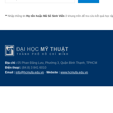
**
Nhập thông tin
Họ tên hoặc Mã Số Sinh Viên
ở khung trên để tra cứu kết quả học tậ
Địa chỉ :
05 Phan Đăng Lưu, Phường 3, Quận Bình Thạnh, TPHCM
Điện thoại :
(84.8) 3 841 6010
Email :
info@hcmufa.edu.vn
-
Website :
www.hcmufa.edu.vn